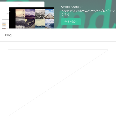
Ameba Owndで
あなただけのホームページやブログをつ
くろう
今すぐ試す
Blog