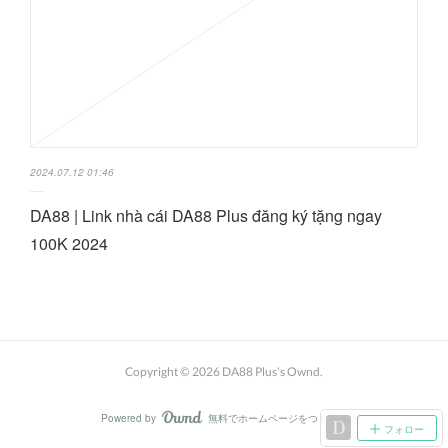
2024.07.12 01:46
DA88 | Link nhà cái DA88 Plus đăng ký tặng ngay
100K 2024
Copyright ©
2026
DA88 Plus's Ownd
.
Powered by
無料でホームページをつくろう
AmebaOwnd
フォロー